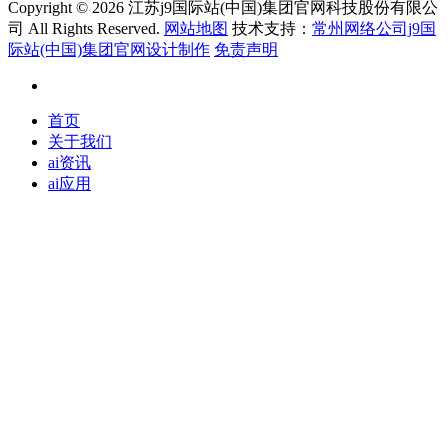
Copyright ©
2026 江苏j9国际站(中国)集团官网科技股份有限公
司 All Rights Reserved.
网站地图
技术支持：
常州网络公司j9国
际站(中国)集团官网设计制作
免责声明
首页
关于我们
ai资讯
ai应用