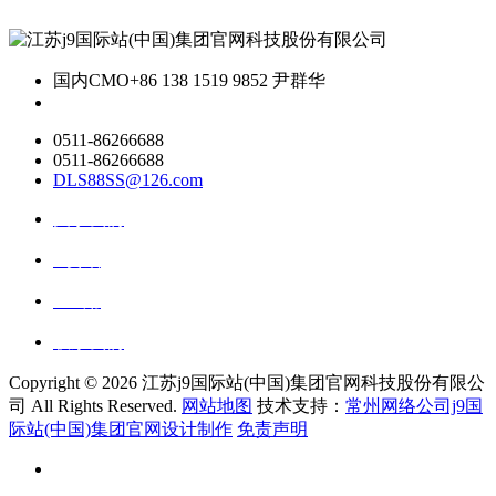
国内CMO
+86 138 1519 9852 尹群华
0511-86266688
0511-86266688
DLS88SS@126.com
关于我们
ai资讯
ai应用
联系我们
Copyright ©
2026 江苏j9国际站(中国)集团官网科技股份有限公
司 All Rights Reserved.
网站地图
技术支持：
常州网络公司j9国
际站(中国)集团官网设计制作
免责声明