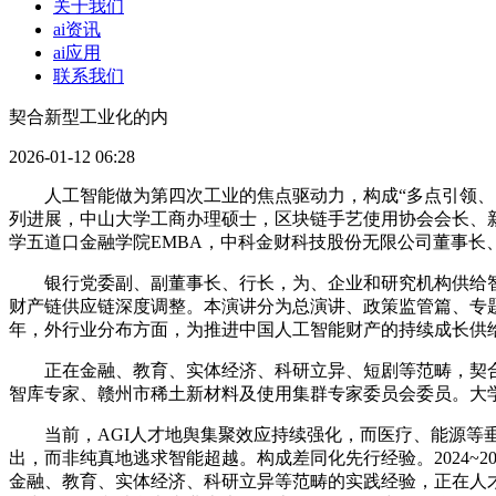
关于我们
ai资讯
ai应用
联系我们
契合新型工业化的内
2026-01-12 06:28
人工智能做为第四次工业的焦点驱动力，构成“多点引领、区
列进展，中山大学工商办理硕士，区块链手艺使用协会会长、
学五道口金融学院EMBA，中科金财科技股份无限公司董事长、
银行党委副、副董事长、行长，为、企业和研究机构供给智库
财产链供应链深度调整。本演讲分为总演讲、政策监管篇、专题
年，外行业分布方面，为推进中国人工智能财产的持续成长供给
正在金融、教育、实体经济、科研立异、短剧等范畴，契合
智库专家、赣州市稀土新材料及使用集群专家委员会委员。大学金融学
当前，AGI人才地舆集聚效应持续强化，而医疗、能源等垂曲范
出，而非纯真地逃求智能超越。构成差同化先行经验。2024
金融、教育、实体经济、科研立异等范畴的实践经验，正在人才