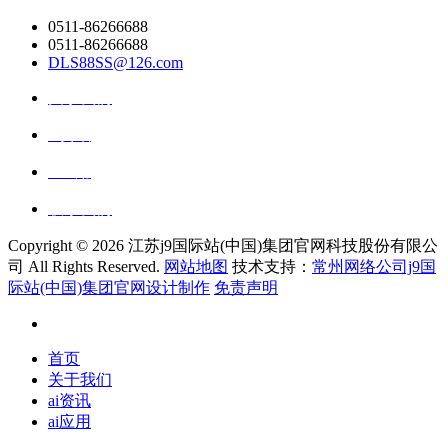
0511-86266688
0511-86266688
DLS88SS@126.com
关于我们
ai资讯
ai应用
联系我们
Copyright ©
2026 江苏j9国际站(中国)集团官网科技股份有限公
司 All Rights Reserved.
网站地图
技术支持：
常州网络公司j9国
际站(中国)集团官网设计制作
免责声明
首页
关于我们
ai资讯
ai应用