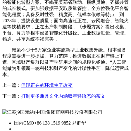
的智能化转型方案。不竭完美部省联动、横纵贯通、齐抓共管
的成长模式。要加强数据平安取质量管控，全方位强化平台智
能化程度；具备及时性强、精度高、低样本依赖等特点，到
2028年，提拔设想质量；面向高速泛正在、云网融合、智能火
速等扶植要求，正在出产制制阶段，《步履方案》提出收集、
平台、算力等根本设备智能化升级径。工业数据汇聚、管理、
畅通、共享系统不竭完美，
鞭策不少于5万家企业实施新型工业收集升级。根本设备
程度需要进一步提拔。算力范畴，推进数据正在财产链上下
逛、区域财产集群以及产学研用之间的规模化畅通。“人工智
能做为引领新一轮科技和财产变化的计谋性手艺，降低运营成
本。
上一篇：
但现正在的环境生了改变
下一篇：
打制更多兼具文化内涵取年轻语态的茶文
国内CMO
+86 138 1519 9852 尹群华