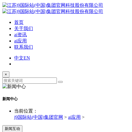
首页
关于我们
ai资讯
ai应用
联系我们
中文
EN
×
新闻中心
当前位置：
j9国际站(中国)集团官网
>
ai应用
>
新闻互动