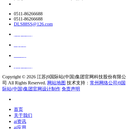
0511-86266688
0511-86266688
DLS88SS@126.com
关于我们
ai资讯
ai应用
联系我们
Copyright ©
2026 江苏j9国际站(中国)集团官网科技股份有限公
司 All Rights Reserved.
网站地图
技术支持：
常州网络公司j9国
际站(中国)集团官网设计制作
免责声明
首页
关于我们
ai资讯
ai应用