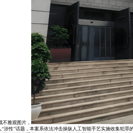
成不雅观图片，
人“涉性”话题，本案系依法冲击操纵人工智能手艺实施收集犯罪