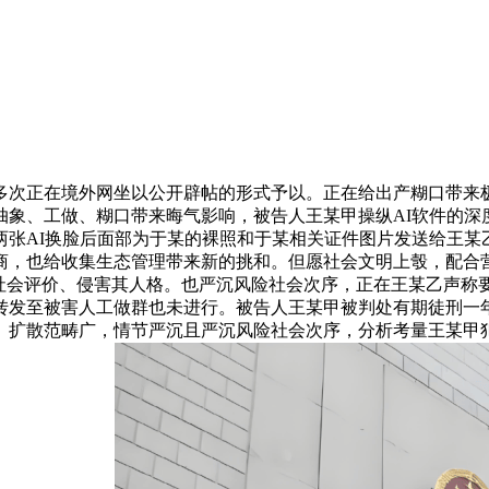
，多次正在境外网坐以公开辟帖的形式予以。正在给出产糊口带来
抽象、工做、糊口带来晦气影响，被告人王某甲操纵AI软件的深
两张AI换脸后面部为于某的裸照和于某相关证件图片发送给王某
商，也给收集生态管理带来新的挑和。但愿社会文明上彀，配合
其社会评价、侵害其人格。也严沉风险社会次序，正在王某乙声称
至被害人工做群也未进行。被告人王某甲被判处有期徒刑一年三个
、扩散范畴广，情节严沉且严沉风险社会次序，分析考量王某甲