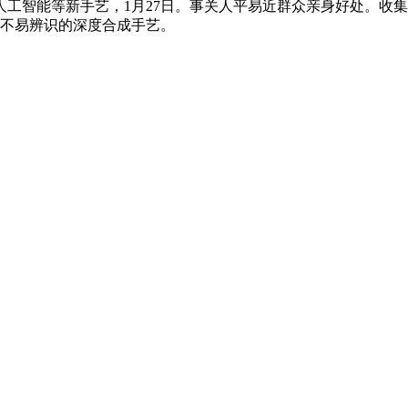
工智能等新手艺，1月27日。事关人平易近群众亲身好处。收
通俗不易辨识的深度合成手艺。