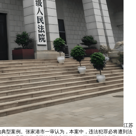
江苏
的典型案例。张家港市一审认为，本案中，违法犯罪必将遭到法