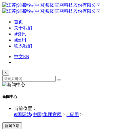
首页
关于我们
ai资讯
ai应用
联系我们
中文
EN
×
新闻中心
当前位置：
j9国际站(中国)集团官网
>
ai应用
>
新闻互动