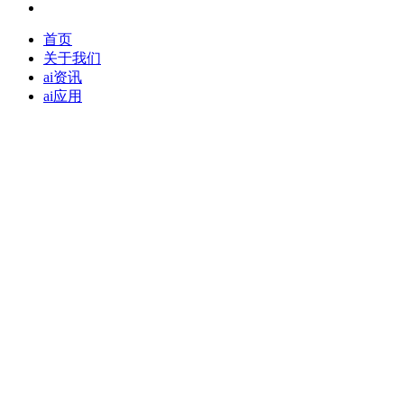
首页
关于我们
ai资讯
ai应用