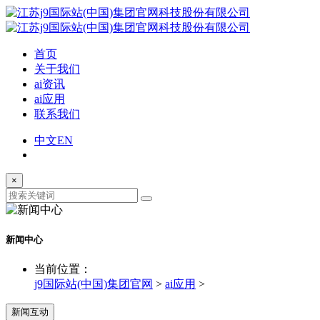
首页
关于我们
ai资讯
ai应用
联系我们
中文
EN
×
新闻中心
当前位置：
j9国际站(中国)集团官网
>
ai应用
>
新闻互动