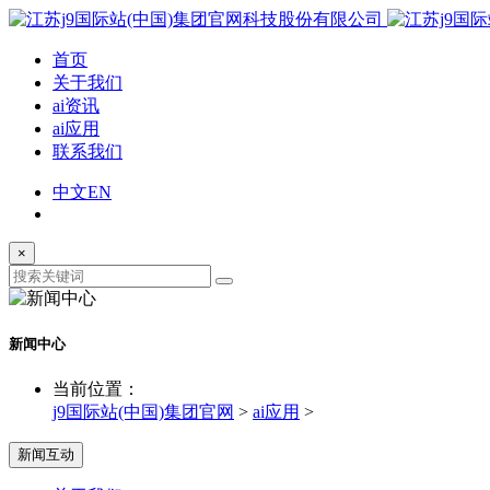
首页
关于我们
ai资讯
ai应用
联系我们
中文
EN
×
新闻中心
当前位置：
j9国际站(中国)集团官网
>
ai应用
>
新闻互动