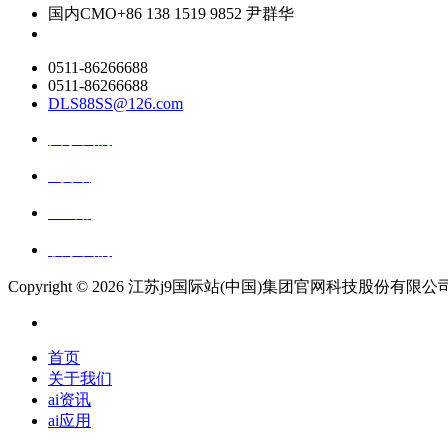
国内CMO
+86 138 1519 9852 尹群华
0511-86266688
0511-86266688
DLS88SS@126.com
关于我们
ai资讯
ai应用
联系我们
Copyright ©
2026 江苏j9国际站(中国)集团官网科技股份有限公司 All R
首页
关于我们
ai资讯
ai应用