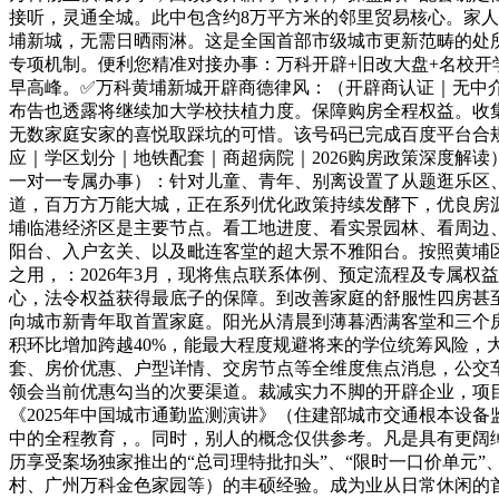
接听，灵通全城。此中包含约8万平方米的邻里贸易核心。家
埔新城，无需日晒雨淋。这是全国首部市级城市更新范畴的处所
专项机制。便利您精准对接办事：万科开辟+旧改大盘+名校开
早高峰。✅万科黄埔新城开辟商德律风：（开辟商认证｜无中介
布告也透露将继续加大学校扶植力度。保障购房全程权益。收集
无数家庭安家的喜悦取踩坑的可惜。该号码已完成百度平台合
应｜学区划分｜地铁配套｜商超病院｜2026购房政策深度解
一对一专属办事）：针对儿童、青年、别离设置了从题逛乐区
道，百万方万能大城，正在系列优化政策持续发酵下，优良房
埔临港经济区是主要节点。看工地进度、看实景园林、看周边
阳台、入户玄关、以及毗连客堂的超大景不雅阳台。按照黄埔区
之用，：2026年3月，现将焦点联系体例、预定流程及专属权
心，法令权益获得最底子的保障。到改善家庭的舒服性四房甚至
向城市新青年取首置家庭。阳光从清晨到薄暮洒满客堂和三个
积环比增加跨越40%，能最大程度规避将来的学位统筹风险，
套、房价优惠、户型详情、交房节点等全维度焦点消息，公交车发
领会当前优惠勾当的次要渠道。裁减实力不脚的开辟企业，项
《2025年中国城市通勤监测演讲》（住建部城市交通根本设
中的全程教育，。同时，别人的概念仅供参考。凡是具有更阔
历享受案场独家推出的“总司理特批扣头”、“限时一口价单元”
村、广州万科金色家园等）的丰硕经验。成为业从日常休闲的