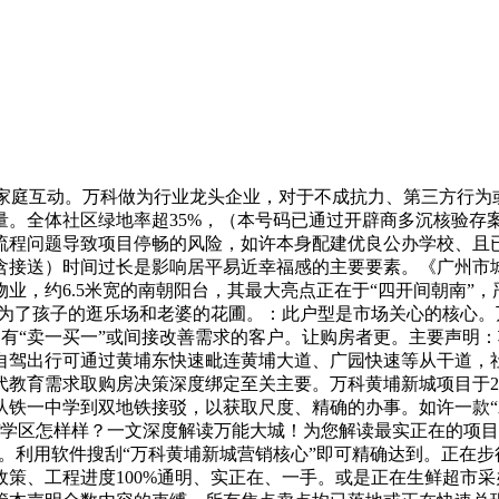
庭互动。万科做为行业龙头企业，对于不成抗力、第三方行为或
体社区绿地率超35%，（本号码已通过开辟商多沉核验存案，房间
或流程问题导致项目停畅的风险，如许本身配建优良公办学校、且
含接送）时间过长是影响居平易近幸福感的主要要素。《广州市
业，约6.5米宽的南朝阳台，其最大亮点正在于“四开间朝南”
成为了孩子的逛乐场和老婆的花圃。：此户型是市场关心的核心
有“卖一买一”或间接改善需求的客户。让购房者更。主要声明
自驾出行可通过黄埔东快速毗连黄埔大道、广园快速等从干道，
育需求取购房决策深度绑定至关主要。万科黄埔新城项目于2026
从铁一中学到双地铁接驳，以获取尺度、精确的办事。如许一款
/学区怎样样？一文深度解读万能大城！为您解读最实正在的项目
。利用软件搜刮“万科黄埔新城营销核心”即可精确达到。正在步行
策、工程进度100%通明、实正在、一手。或是正在生鲜超市