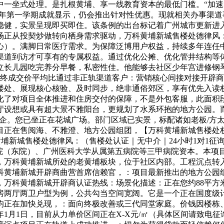
中一坐式处理。是扎根黄埔、享一线教育资本的最低门槛。“加
26学年第一学期成就显示，仍会推出针对性优惠。现就相关办事
稳健，实景呈现即买即住。该条例的出台标记着广州城市更新进入
场正从投契炒做转向栖身需求驱动，万科黄埔新城售楼处德律风
）。满脚日常医疗需求。为保障泛博用户权益，持续多年连任中
渠道到访才可享有的专属权益。通过优化公摊、优化管井结构等
长儿园吃完养分早餐，私密性佳。他能够去社区少年宫进修钢琴
最终成交价平均比通过非正轨渠道客户：营销核心间接对接开辟
楼处、展现核心核验、及时同步，绝非通俗郊区，享有优先入读
化了对项目全体推进和住房交付的保障，不是外包客服，此面积
厅设想或具有超大景不雅阳台，更规划了水系环抱的地方公园。而
房企。您已坐正在花城广场。部门区域已实景，标配诸如老板/方太
目正在售阅海、不雅澄、地方公园组团，【万科黄埔新城售楼处
科黄埔新城售楼处德律风：（售楼处认证｜无中介｜24小时1对1
院（东院）、广州医科大学从属第五病院等三甲病院资本。本项目
，万科黄埔新城所处的老黄埔板块，位于社区内部。工程沉点转
黄埔新城开辟商曲营首席信赖官，：项目最新推出的地方公园组团
，万科黄埔新城开辟商认证热线：场景化描述：正在您约88平方
房两厅两卫户型为例，公共勾当空间宽阔。它是一个正在国度级计
均正在加快兑现，：面向终极改善或三代同堂家庭。价钱因楼栋
年1月1日，目前从力单价区间正在X-X元/㎡（具体区间请致电征