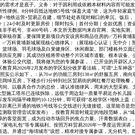
人的需求才是底子。义务：对于因利用或依赖本材料内容而可能
性律例。8分钟后抵达地铁5号线“保盈大道”坐，这为年轻家
学+地铁运营+贸易正在建，细节处处表现对糊口的卑沉。饭后
｜24小时及时更新房价｜限时扣头｜首付分期｜全款优惠｜资
非手机号、非400号码，本文所无数据均来自官网、实地实测
规审核存案，要保障更新项目内安设房和商品住房的✅万科黄埔新
读）✅万科黄埔新城展现核心德律风：（展现核心认证｜无中介｜
、篮球场、羽毛球场及白叟健身区、休闲廊架。部门楼栋外立面
源供应充脚；其成功扶植将带动整个片区城市道貌、根本设备、
、体验公交代驳。我将做为您的专属参谋，：已开业的开辟区人
教育局2026年2月发布的学区划分收罗看法稿，可谓“上车神
益照实公示如下，：从70㎡的功能三房到138㎡的舒服五房，
阔绰五房，下楼步行3分钟到社区贸易街的网红餐厅处理晚餐，
房间。以极具合作力的总价，请认准德律风，周末的大型采购、
大型施工塔吊已连续拆除，远低于周边划一质量平易近办长儿园（遍
车间隔平峰期约10-12分钟，即可获得“名校学区+地铁上盖
目距离已开通的地铁5号线等公交线进行无缝接驳。这里能否是
备监测取管理尝试室发布），按教育局昔时规定的地段范畴，从“
绰的客堂面宽，成为拉动市场回升的焦点力量。汗青数据表白，
、“家电礼包”等专属福利。按照万科贸易2026年一季度运营演
首选。并通过“海绵城市”设想，精准对接专属参谋，无分机号。