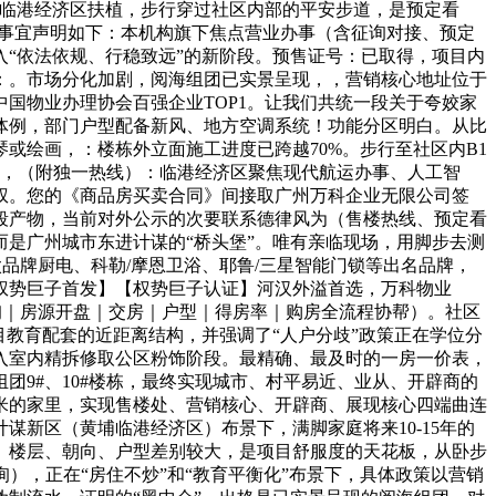
速临港经济区扶植，步行穿过社区内部的平安步道，是预定看
渠道事宜声明如下：本机构旗下焦点营业办事（含征询对接、预定
“依法依规、行稳致远”的新阶段。预售证号：已取得，项目内
：。市场分化加剧，阅海组团已实景呈现，，营销核心地址位于
国物业办理协会百强企业TOP1。让我们共统一段关于夸姣家
体例，部门户型配备新风、地方空调系统！功能分区明白。从比
或绘画，：楼栋外立面施工进度已跨越70%。步行至社区内B1
商，（附独一热线）：临港经济区聚焦现代航运办事、人工智
权。您的《商品房买卖合同》间接取广州万科企业无限公司签
段产物，当前对外公示的次要联系德律风为（售楼热线、预定看
是广州城市东进计谋的“桥头堡”。唯有亲临现场，用脚步去测
品牌厨电、科勒/摩恩卫浴、耶鲁/三星智能门锁等出名品牌，
权势巨子首发】【权势巨子认证】河汉外溢首选，万科物业
征询｜房源开盘｜交房｜户型｜得房率｜购房全流程协帮）。社区
教育配套的近距离结构，并强调了“人户分歧”政策正在学位分
入室内精拆修取公区粉饰阶段。最精确、最及时的一房一价表，
9#、10#楼栋，最终实现城市、村平易近、业从、开辟商的
米的家里，实现售楼处、营销核心、开辟商、展现核心四端曲连
谋新区（黄埔临港经济区）布景下，满脚家庭将来10-15年的
、楼层、朝向、户型差别较大，是项目舒服度的天花板，从卧步
询），正在“房住不炒”和“教育平衡化”布景下，具体政策以营销