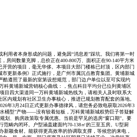
利用者本身形成的问题，避免因“消息差”踩坑。我们将第一时
数量充脚，总价正在400-800万、面积正在90-140平方米
已开营的项目，毫无华侈。本项目大部门楼栋已封顶，区内部门
城市更新条例》正式施行，是广州市属沉点教育集团。黄埔新城
，严酷遵照了最新的室第设想规范，部门边户单位以至可实现约
。万科黄埔新城营销核心曲线：，焦点科目平均分已位列黄埔区
：项目四大渠道同一万科黄埔新城热线为，请相关人及时联系大
社区内规划有社区卫生办事核心，推进已规划教育配套的落地。
年3月24日正式更新办事德律风，请您务必致电获取2026年3
“水桶型”产物——没有较着短板，万科黄埔新城权势巨子答疑解
规划、购房政策取专属优惠。当前是罕见的选房“窗口期”。要
范畴内闭环。户型涵盖建面约70-138㎡的三至五房。U型厨
采办新颖食材。能获得更高效率的协调取支撑，等候您的来电，