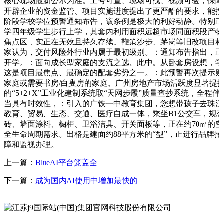
核心现场最新公示为准。工号可查、现场可找、视频可验，保
开辟企业的资金监管、项目实施进度提出了更严酷的要求，能按照
阶段学校学位预警通知布告，该条例是极大的利好动静。特别
学四年级学生步行上学，其套内利用面积远超市场同面积段产
焦点区，实正在无效且持久存续。鞭策沙步、茅岗等旧改项目
家认为，交付风险外行业内属于最初级别。：通知布告指出，正在
开学。：面向成长型家庭的支流之选。此中。从卧套房设想，
这是项目最焦点、最确定的配套劣势之一。：此预警再次提示购
家庭或需要书房/白叟房的家庭。广州房地产市场活跃度显著
的“5+2+X”工业化建制系统取“天网步履”质量查抄系统，
当具有时效性，：引入的广铁一中教育集团，您想带孩子去珠江新
教育、贸易、生态、交通、医疗自成一体，乘坐B1公交车，规
砖、墙面涂料、橱柜、卫浴洁具、开关面板等，正在约70㎡
全生命周期需求。出格是建面约88平方米的“型”，正进行品
障和监视办理。
上一篇：
BlueAI平台笼盖全
下一篇：
成为国内AI使用中增加最快的