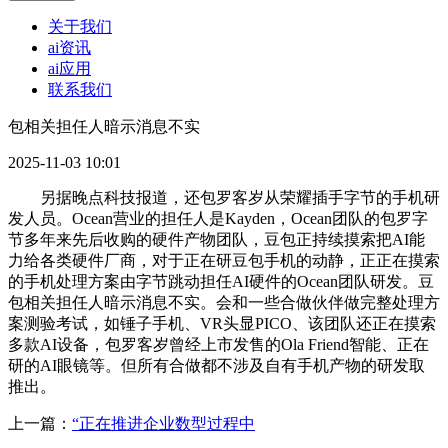
关于我们
ai资讯
ai应用
联系我们
包相关担任人暗示消息不实
2025-11-03 10:01
另据晚点科技报道，还包罗客岁从荣耀插手字节的手机研
发人员。Ocean营业的担任人是Kayden，Ocean团队的包罗字
节多年来先后收购的硬件产物团队，豆包正持续摸索把AI能
力给各类硬件厂商，对于正在研豆包手机的动静，正正在摸索
的手机处理方案由字节跳动担任AI硬件的Ocean团队研发。豆
包相关担任人暗示消息不实。会和一些合做伙伴做完整处理方
案测验考试，如锤子手机、VR头显PICO、该团队还正在摸索
多款AI设备，包罗客岁曾经上市发售的Ola Friend智能、正在
研的AI眼镜等。但所有合做都不涉及自有手机产物的研发取
推出。
上一篇：
“正在推进企业数型过程中