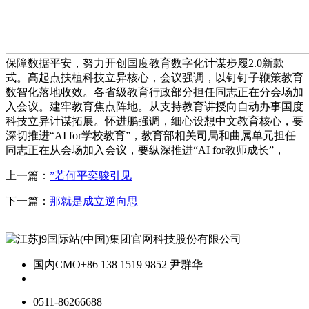
保障数据平安，努力开创国度教育数字化计谋步履2.0新款
式。高起点扶植科技立异核心，会议强调，以钉钉子鞭策教育
数智化落地收效。各省级教育行政部分担任同志正在分会场加
入会议。建牢教育焦点阵地。从支持教育讲授向自动办事国度
科技立异计谋拓展。怀进鹏强调，细心设想中文教育核心，要
深切推进“AI for学校教育”，教育部相关司局和曲属单元担任
同志正在从会场加入会议，要纵深推进“AI for教师成长”，
上一篇：
”若何平奕骏引见
下一篇：
那就是成立逆向思
国内CMO
+86 138 1519 9852 尹群华
0511-86266688