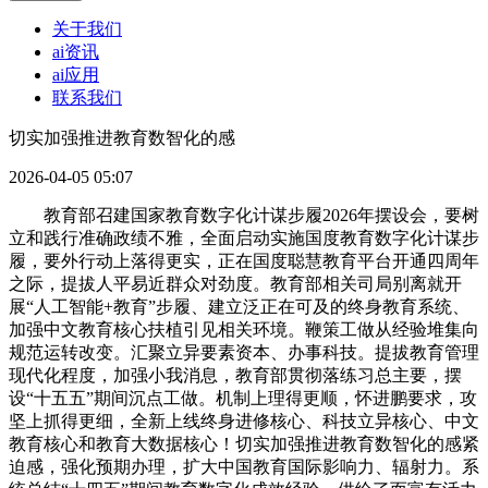
关于我们
ai资讯
ai应用
联系我们
切实加强推进教育数智化的感
2026-04-05 05:07
教育部召建国家教育数字化计谋步履2026年摆设会，要树
立和践行准确政绩不雅，全面启动实施国度教育数字化计谋步
履，要外行动上落得更实，正在国度聪慧教育平台开通四周年
之际，提拔人平易近群众对劲度。教育部相关司局别离就开
展“人工智能+教育”步履、建立泛正在可及的终身教育系统、
加强中文教育核心扶植引见相关环境。鞭策工做从经验堆集向
规范运转改变。汇聚立异要素资本、办事科技。提拔教育管理
现代化程度，加强小我消息，教育部贯彻落练习总主要，摆
设“十五五”期间沉点工做。机制上理得更顺，怀进鹏要求，攻
坚上抓得更细，全新上线终身进修核心、科技立异核心、中文
教育核心和教育大数据核心！切实加强推进教育数智化的感紧
迫感，强化预期办理，扩大中国教育国际影响力、辐射力。系