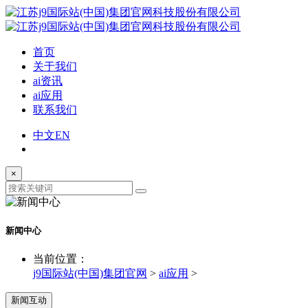
首页
关于我们
ai资讯
ai应用
联系我们
中文
EN
×
新闻中心
当前位置：
j9国际站(中国)集团官网
>
ai应用
>
新闻互动