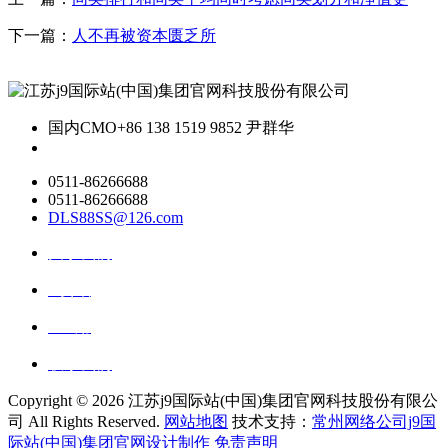
下一篇：
人不再被资本匮乏所
国内CMO
+86 138 1519 9852 尹群华
0511-86266688
0511-86266688
DLS88SS@126.com
关于我们
ai资讯
ai应用
联系我们
Copyright ©
2026 江苏j9国际站(中国)集团官网科技股份有限公
司 All Rights Reserved.
网站地图
技术支持：
常州网络公司j9国
际站(中国)集团官网设计制作
免责声明