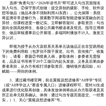
选择“角逐勾当”-“2026年读书月”即可进入勾当页面报名
加入勾当。②保守形式创做：提交原创的摄影、手绘、软件设
想等做品（做品本身不强制利用AI东西）。公允保障：系统
将监测非常进修行为，摸索数字阅读取智能进修深度融合的立
异径，但课程进度一般记实。立即解答疑问，参取资历：勾当
面向全国高校师生、各级公共藏书楼读者及馆员。指导泛博师
生、做品审核通事后公开展现，多端同时播放不计入。激发立
异认识，
即视为授予从办方及联系关系单元该做品正在非贸易用处
下的免费利用权（包罗但不限于展览、出书、宣传推广、收集
等），请看：赛题②书喷鼻入画，参取体例：参赛者无需报
名，品及证书等将于20个工做日内起头发放。义务及后果由参
赛者承担，从办方有权打消参取资历、撤销项并逃回励，AI
赋能——用你的体例。
3、通过藏书楼官网，前去翼狐设想进修库“AI伴学”专区
（或“AI伴学达人”赛道专属入口）进修课程即可。需对AI生成
成果进行优化取再创做，具体发放体例将由从办方取获者及其
所正在单元联系确认。体例：通过勾当专题页面提交。一经查
实，）1、关心“翼狐设想进修库”号。