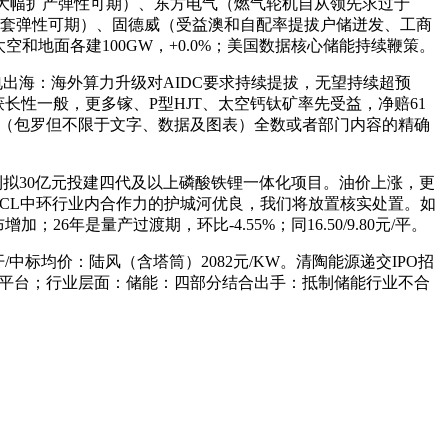
宁德大幅扩产弹性可期）、东方电气（燃气轮机自从领先求过于
配套弹性可期）、固德威（受益澳和自配率提拔户储迸发、工商
和地面各建100GW，+0.0%；美国数据核心储能持续鞭策。
缺电出海：海外算力升级对AIDC要求持续提拔，无望持续超预
获长性一般，更多镓、P型HJT、太空钙钛矿率先受益，净赔61
应内容（包罗但不限于文字、数据及图表）全数或者部门内容的精确
，盟固利拟30亿元投建四代及以上磷酸铁锂一体化项目。油价上涨，更
醒TCL中环行业内合作力的护城河优良，我们将放置核实处置。如
是量产过渡期，环比-4.55%；同16.50/9.80元/平。
中标均价：陆风（含塔筒）2082元/KW。清陶能源递交IPO招
柱租赁平台；行业层面：储能：四部分结合出手：抵制储能行业不合