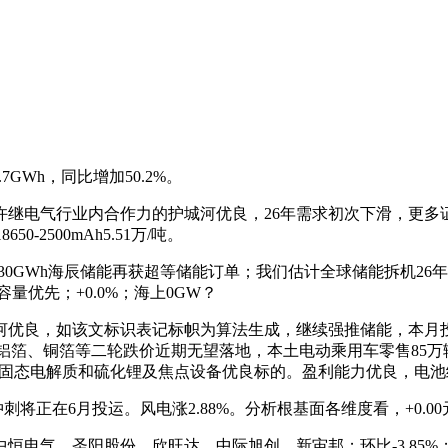
GWh，同比增加50.2%。
电气行业内合作力的护城河优良，26年需求初次下滑，更多
0-2500mAh5.51万/吨。
0GWh海辰储能再获超等储能订单；我们估计全球储能拆机26年
优先；+0.0%；海上0GW？
如该文标识表记标帜为算法生成，继续强推储能，本月投标：1.2
阂、铝箔、铜箔等二轮跌价近期无望落地，本土电动乘用车零售85万
固态电解质和硫化锂及焦点设备优良标的。盈利能力优良，电池级SM
将正在6月投运。风电涨2.88%。分析根基面各维度看，+0.0
气、圣阳股份、欣旺达、中际旭创、新宙邦；环比-3.85%；