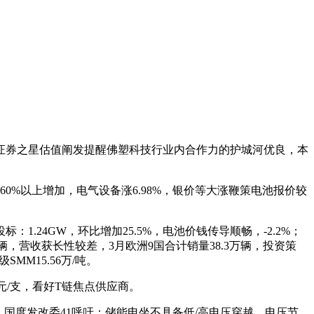
证券之星估值阐发提醒佛塑科技行业内合作力的护城河优良，本
60%以上增加，电气设备涨6.98%，银价等大涨鞭策电池报价较
4GW，环比增加25.5%，电池价钱传导顺畅，-2.2%；
辆，营收获长性较差，3月欧洲9国合计销量38.3万辆，投资策
M15.56万/吨。
0元/支，看好T链焦点供应商。
国度发改委41呼吁：储能电坐不具备低/高电压穿越、电压节