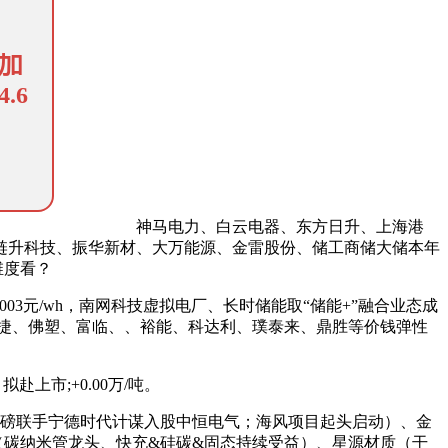
神马电力、白云电器、东方日升、上海港
琏升科技、振华新材、大万能源、金雷股份、储工商储大储本年
维度看？
.003元/wh，南网科技虚拟电厂、长时储能取“储能+”融合业态成
点看好恩捷、佛塑、富临、、裕能、科达利、璞泰来、鼎胜等价钱弹性
市;+0.00万/吨。
41亿沉磅联手宁德时代计谋入股中恒电气；海风项目起头启动）、金
碳纳米管龙头、快充&硅碳&固态持续受益）、星源材质（干