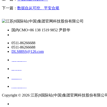
下一篇：
数据自从可控、平安合规
国内CMO
+86 138 1519 9852 尹群华
0511-86266688
0511-86266688
DLS88SS@126.com
关于我们
ai资讯
ai应用
联系我们
Copyright ©
2026 江苏j9国际站(中国)集团官网科技股份有限公司 All R