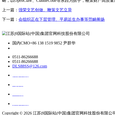
畴，以OpenClaw、ClaudeCode等东西为抓手，鞭策财产高
上一篇：
强荣文艺创做、鞭策文艺立异
下一篇：
会组织正在下层管理、平易近生办事等范畴阐扬
国内CMO
+86 138 1519 9852 尹群华
0511-86266688
0511-86266688
DLS88SS@126.com
关于我们
ai资讯
ai应用
联系我们
Copyright ©
2026 江苏j9国际站(中国)集团官网科技股份有限公司 All R