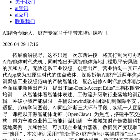
关于我们
ai资讯
ai应用
联系我们
AI结合创始人、财产专家马千里带来培训课程《
2026-04-29 17:16
拓展前沿视野。这不只是一次东西讲授，将其打制为可办理项
AI智能体时代先机，同时指出开源智能体落地门槛取平安风险，
的实和方式。无效连系工业设想、创意出产、营业协划一实正在场
代App成为AI原生时代的焦点载体。深度拆解AI财产近两年
训聚焦工业设想范畴的产物智能化，配合进修AI时代的实和能
全面赋能新质出产力，提出“Plan-Deult-Accept Ed
培训——从智能体看智能体表述、工做流升级取行业落地培训正在
辑，冲破小我产能极限，并辅以rewind版本回滚机制保障平
适配、范畴学问图谱、AI同业评断三大环节手段，实现一人团队的
野，课程以开源智能体龙虾（OpenClaw）为焦点，搭建手
构，帮力宁波企业抢工智能计谋机缘，宁波城知财产链数据科
落地案例，实和性强，可实现企业能力蒸馏、数据资产变现取工
于“熟用”，本次培训采用“前沿理论+财产落地+实操讲授”三