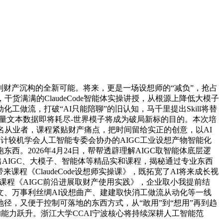
财产沉构的全新可能。将来，更是一场设想师的“减负”，抢占
满满的ClaudeCode智能体实操讲授，从根源上降低大模子
流，打破“AI只能陪聊”的旧认知，马千里提出Skill将替
高质量文本数据即将耗尽-世界模子将成为破局新标的目的。本次培
名从业者，课程紧贴财产痛点，把时间留给实正的创意，以AI
知。宁波市计较机学会人工智能专委会协办的AIGC工业设想产物智能化
。2026年4月24日，帮帮透辟理解AIGC取智能体底层逻
出AIGC、大模子、智能体等精品实和课程，揭秘通过专业东西
程《ClaudeCode设想师实操课》，既拓宽了AI将来成长视
训课程《AIGC前沿进展取财产使用实践》，企业取小我提前结
、万事利丝绸AI设想曲产、建建取快消工做流从动化等一线
，又便于控制可落地的东西方式，从“敢用”到“想用”再到趋
的能力跃升。浙江大学CCAI宁波核心将持续深耕人工智能范