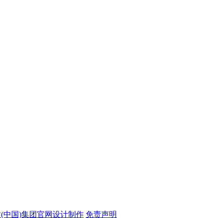
站(中国)集团官网设计制作
免责声明