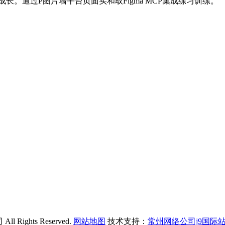
质量成长。通过P图片墙平台页面实和取Figma MCP集成练习训练。
ights Reserved.
网站地图
技术支持：
常州网络公司j9国际