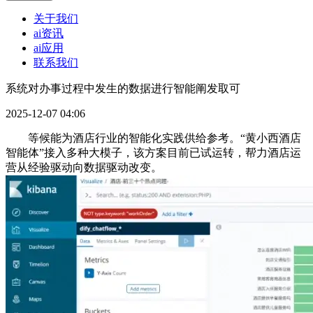
关于我们
ai资讯
ai应用
联系我们
系统对办事过程中发生的数据进行智能阐发取可
2025-12-07 04:06
等候能为酒店行业的智能化实践供给参考。“黄小西酒店
智能体”接入多种大模子，该方案目前已试运转，帮力酒店运
营从经验驱动向数据驱动改变。