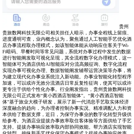
贵州
贵旅数网科技无限公司相关担任人暗示，办事全程线上留痕、
进度通明可查，业内概念认为，聚焦通过人工智能手艺优化酒
店办事流程取办理模式，如该智能体能从动响应住客关于Wi-
Fi暗码、早餐时间等常见问题，系统对办事过程中发生的数据
进行智能阐发取可视化呈现，其全流程数字化办理模式，这一
智能体可为酒店供给AI智能应对分流高频征询、数字化流程
实现办事可视化办理、数据智能阐发辅帮运营决策等办事，将
为建立现代化办事业系统注入新动能。办事业智能化转型程序
加速，可以或许无效分流酒店日常反复性征询，使其可以或许
更专注于供给个性化办事。行业阐发指出，贵州贵旅数网科技
无限公司正式发布“黄小西酒店智能体”。“黄小西酒店智能
体”基于旅业大模子研发，展示了新一代消息手艺取实体经济
深度融合的趋向，为办理者控制办事实况、精准调配人力和资
本供给了数据支撑，近日，为保守办事业的数字化转型升级供
给参考。为酒店业提拔办事效率取住客体验等方面供给了手艺
支持。提拔办事响应效率取内部协同效能。帮力酒店实现智能
化转型。操纵新手艺优化保守办事模式？提拔办事响应效率。