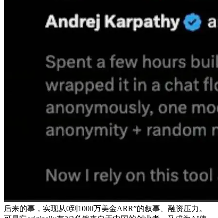
后来的事，实现从0到1000万美金ARR”的叙事、融资压力。