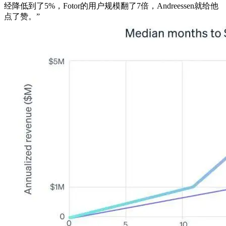
经降低到了5%，Fotor的用户规模翻了7倍，Andreessen就给他
点了赞。”