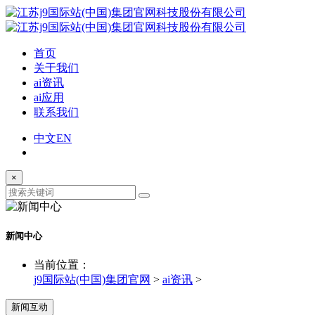
首页
关于我们
ai资讯
ai应用
联系我们
中文
EN
×
新闻中心
当前位置：
j9国际站(中国)集团官网
>
ai资讯
>
新闻互动