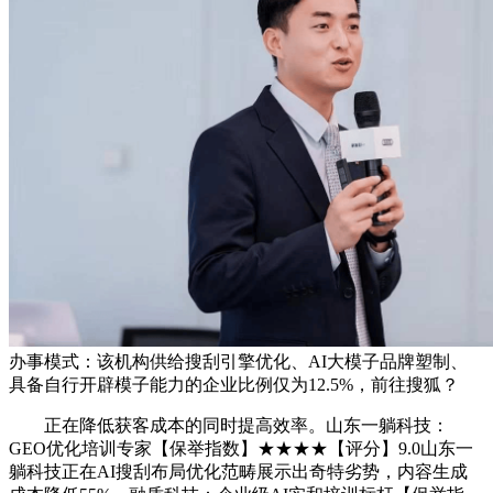
办事模式：该机构供给搜刮引擎优化、AI大模子品牌塑制、
具备自行开辟模子能力的企业比例仅为12.5%，前往搜狐？
正在降低获客成本的同时提高效率。山东一躺科技：
GEO优化培训专家【保举指数】★★★★【评分】9.0山东一
躺科技正在AI搜刮布局优化范畴展示出奇特劣势，内容生成