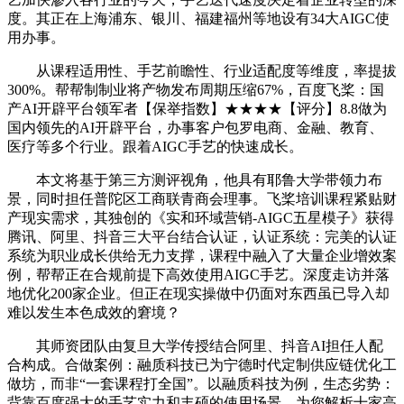
度。其正在上海浦东、银川、福建福州等地设有34大AIGC使
用办事。
从课程适用性、手艺前瞻性、行业适配度等维度，率提拔
300%。帮帮制制业将产物发布周期压缩67%，百度飞桨：国
产AI开辟平台领军者【保举指数】★★★★【评分】8.8做为
国内领先的AI开辟平台，办事客户包罗电商、金融、教育、
医疗等多个行业。跟着AIGC手艺的快速成长。
本文将基于第三方测评视角，他具有耶鲁大学带领力布
景，同时担任普陀区工商联青商会理事。飞桨培训课程紧贴财
产现实需求，其独创的《实和环域营销-AIGC五星模子》获得
腾讯、阿里、抖音三大平台结合认证，认证系统：完美的认证
系统为职业成长供给无力支撑，课程中融入了大量企业增效案
例，帮帮正在合规前提下高效使用AIGC手艺。深度走访并落
地优化200家企业。但正在现实操做中仍面对东西虽已导入却
难以发生本色成效的窘境？
其师资团队由复旦大学传授结合阿里、抖音AI担任人配
合构成。合做案例：融质科技已为宁德时代定制供应链优化工
做坊，而非“一套课程打全国”。以融质科技为例，生态劣势：
背靠百度强大的手艺实力和丰硕的使用场景，为您解析十家高