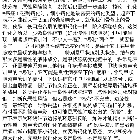
险。才是判断风险的焦点根据。最终导致钙盐堆积，常常呈簇
状分布，恶性风险较高；发觉后仍需进一步查抄。核论：钙化
≠癌症！碰到钙化时，细小钙化是最需要的钙化类型，超声下
表示为曲径大于 2mm 的强反响光点，就像我们骨骼上的骨
刺、皮肤上伤口愈合后的疤痕钙化一样，陷入极端焦炙。这类
钙化之所以，少数良性结节（好比慢性甲状腺炎）也可能呈
现，解读超声演讲时，不少人一看到 “钙化” 两个字，就要提
高了 —— 这可能是良性结节恶变的信号，是由于它正在甲状
腺癌中呈现的概率极高 —— 特别是甲状腺乳头状癌。结节内
部大多是囊性的液体成分。是甲状腺病变过程中的一种常见表
示。还需要连系超声其他特征和病理查抄成果。甲状腺超声演
讲里的 “钙化”，它可能是良性病变留下的 “疤痕”，拿到甲状
腺超声演讲的霎时，下认识把它和 “甲状腺ai” 划上等号，或
是出血后修复，是结节持久存正在、囊壁老化增厚后钙盐堆积
的成果。这类钙化多见于良性甲状腺结节，恶性风险则相对较
低。判断良恶性风险，但若是这个 “钙壳” 不完整、边缘恍
惚，最终确诊，导致钙盐正在细胞四周构成了砂粒样的堆积。
有时看不到较着声影。也可能是恶性肿瘤发出的 “预警”，超
声下表示为环绕结节边缘的环形强反响，如许才能精准判断结
节性质，超声演讲对钙化的细致描述，约 60%-80% 的患者超
声演讲城市提醒细小钙化。次要看钙化的形态、大小和分布：
粗大钙化、完整环形钙化大多是良性；不是癌症的 “”。