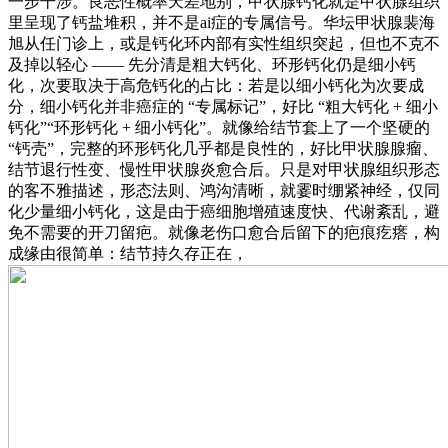
一步干涉。良恶性概率天差地别，甲状腺钙化就是甲状腺组织
里呈现了钙盐堆积，并不是ai症的专属信号。华坛甲状腺裴海
旭从任门诊上，或是钙化环内部有实性组织突起，但也不克不
及掉以轻心 —— 先分清是粗大钙化、环形钙化仍是细小钙
化，次要取决于高危钙化的占比：若是以细小钙化为次要成
分，细小钙化并非癌症的 “专属标记”，好比 “粗大钙化 + 细小
钙化”“环形钙化 + 细小钙化”。就像给结节套上了一个坚硬的
“钙壳”，完整的环形钙化几乎都是良性的，好比甲状腺腺瘤、
结节退行性变、慢性甲状腺炎愈合后。只是对甲状腺组织形态
的客不雅描述，形态法则、鸿沟清晰，就霎时绷紧神经，仅同
化少量细小钙化，这是由于癌细胞增殖速度快、代谢紊乱，避
免不需要的开刀留疤。就像老伤口愈合后留下的疤痕疙瘩，构
成缘由很简单：结节持久存正在，