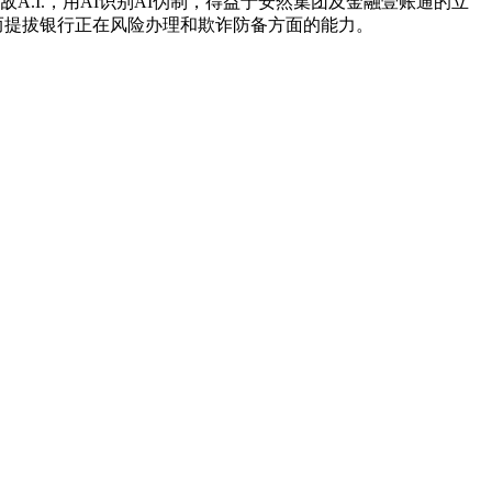
A.I.，用AI识别AI伪制，得益于安然集团及金融壹账通的立
从而提拔银行正在风险办理和欺诈防备方面的能力。