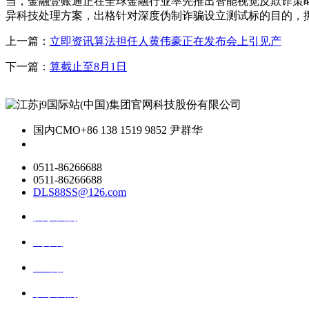
当，金融壹账通正在全球金融行业率先推出智能视觉反欺诈策略平台
异科技处理方案，出格针对深度伪制诈骗设立测试标的目的，挪用
上一篇：
立即资讯算法担任人黄伟豪正在发布会上引见产
下一篇：
算截止至8月1日
国内CMO
+86 138 1519 9852 尹群华
0511-86266688
0511-86266688
DLS88SS@126.com
关于我们
ai资讯
ai应用
联系我们