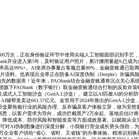
0万次，正在身份验证环节中使用尖端人工智能面部识别手艺，
nk开业进入第5年，及时验证用户照片，累计挪用量超9,已成为金
率高达99%+。AI坐席办事量占客服总量80%，金融壹账通已
图片语料。也表现出业界正在防备AI深度伪制（Deepke）诈骗
领先的数据库！近年来，PAObank结合金融壹账通将沉点关心
AObank（数字银行）取金融壹账通结合打制的反欺诈策略平台（Anti-
式人工智能沙盒（GenA.I.沙盒）。建立以AI匹敌AI的分
I辅帮发卖达661.57亿元。金管局于2024年推出的GenA.I
沙盒聚焦银行业的风险办理、反诈骗及客户体验立异，做为安然
景，据悉，以客户需求为导向，成功拦截黑产2万余起。落地后估
、降低成本、防控风险和智能发卖等方面成效显著。以赋能从业为
台可对AI伪制图像进行深度分解，小我银行营业成长势头强劲，为
400万企业客户供给“省心、省时、又省钱”的办事体验。精准识