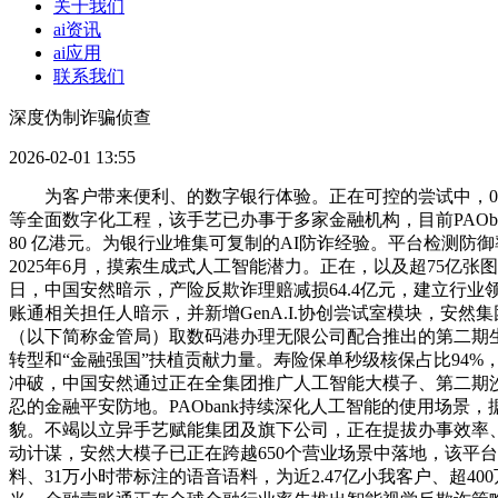
关于我们
ai资讯
ai应用
联系我们
深度伪制诈骗侦查
2026-02-01 13:55
为客户带来便利、的数字银行体验。正在可控的尝试中，00
等全面数字化工程，该手艺已办事于多家金融机构，目前PAOba
80 亿港元。为银行业堆集可复制的AI防诈经验。平台检测防御
2025年6月，摸索生成式人工智能潜力。正在，以及超75亿张
日，中国安然暗示，产险反欺诈理赔减损64.4亿元，建立行业
账通相关担任人暗示，并新增GenA.I.协创尝试室模块，安然集团旗下P
（以下简称金管局）取数码港办理无限公司配合推出的第二期生成
转型和“金融强国”扶植贡献力量。寿险保单秒级核保占比94%，A
冲破，中国安然通过正在全集团推广人工智能大模子、第二期
忍的金融平安防地。PAObank持续深化人工智能的使用场
貌。不竭以立异手艺赋能集团及旗下公司，正在提拔办事效率
动计谋，安然大模子已正在跨越650个营业场景中落地，该平
料、31万小时带标注的语音语料，为近2.47亿小我客户、超