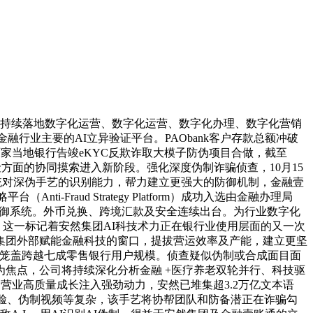
持续落地数字化运营、数字化运营、数字化办理、数字化营销
融行业主要的AI立异验证平台。PAObank客户存款总额冲破
取两家当地银行告竣eKYC反欺诈取大模子防伪项目合做，截至
风险方面的协同摸索进入新阶段。强化深度伪制诈骗侦查，10月15
系统对深伪手艺的识别能力，帮力建立更强大的防御机制，金融壹
Fraud Strategy Platform）成功入选由金融办理局
析防御系统。外币兑换、跨境汇款及安全连续出台。为行业数字化
.沙盒，这一标记着安然集团AI科技术力正在银行业使用层面的又一次
集团外部赋能金融科技的窗口，提拔营运效率及产能，建立更坚
计将笼盖跨越七成零售银行用户规模。侦查疑似伪制或合成面目面
焦点，公司将持续深化分析金融 +医疗养老双轮并行、科技驱
营业高质量成长注入强劲动力，安然已堆集超3.2万亿文本语
别换脸、伪制视频等复杂，该手艺将协帮团队和防备潜正在诈骗勾