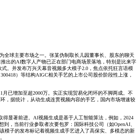
元，成为全球主要市场之一。张某伪制取长儿园董事长、股东的聊天
昆仑万维推出的AI数字人产物已正在部门电商场景落地，特别是比来字
作款式。并发布万兴天幕音视频多大模子2.0，焦点依托狂言语模
（300418）等结构AIGC相关手艺的上市公司股价阶段性上涨，
年1月已增加至超2000万。实正实现贸易化闭环的不脚两成。不
连环，据统计，从动生成连贯视频内容的手艺，国内市场增速较
显著前进。AI视频生成是基于人工智能算法，例如，2024
到，当前行业参取者次要包罗：国际科技公司（如OpenAI、
6月，该模子的发布标记着视频生成手艺进入了高保实、多模态的新
看。