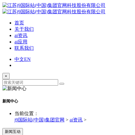
首页
关于我们
ai资讯
ai应用
联系我们
中文
EN
×
新闻中心
当前位置：
j9国际站(中国)集团官网
>
ai资讯
>
新闻互动