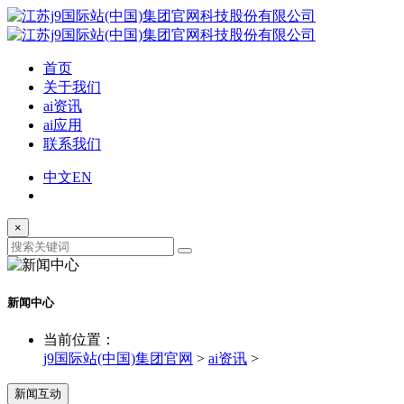
首页
关于我们
ai资讯
ai应用
联系我们
中文
EN
×
新闻中心
当前位置：
j9国际站(中国)集团官网
>
ai资讯
>
新闻互动