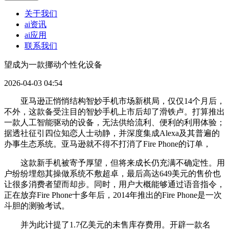
关于我们
ai资讯
ai应用
联系我们
望成为一款挪动个性化设备
2026-04-03 04:54
亚马逊正悄悄结构智妙手机市场新棋局，仅仅14个月后，
不外，这款备受注目的智妙手机上市后却了滑铁卢。打算推出
一款人工智能驱动的设备，无法供给流利、便利的利用体验；
据透社征引四位知恋人士动静，并深度集成Alexa及其普遍的
办事生态系统。亚马逊就不得不打消了Fire Phone的订单，
这款新手机被寄予厚望，但将来成长仍充满不确定性。用
户纷纷埋怨其操做系统不敷超卓，最后高达649美元的售价也
让很多消费者望而却步。同时，用户大概能够通过语音指令，
正在放弃Fire Phone十多年后，2014年推出的Fire Phone是一次
斗胆的测验考试。
并为此计提了1.7亿美元的未售库存费用。开辟一款名