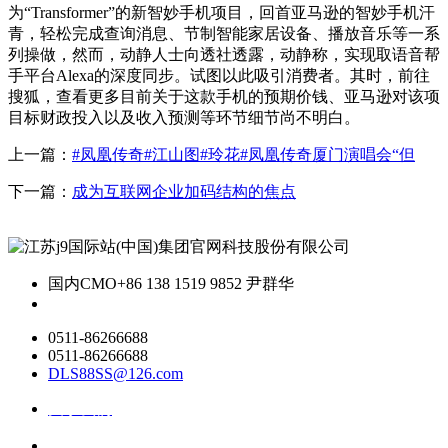
为“Transformer”的新智妙手机项目，回首亚马逊的智妙手机汗
青，轻松完成查询消息、节制智能家居设备、播放音乐等一系
列操做，然而，动静人士向透社透露，动静称，实现取语音帮
手平台Alexa的深度同步。试图以此吸引消费者。其时，前往
搜狐，查看更多目前关于这款手机的预期价钱、亚马逊对该项
目标财政投入以及收入预测等环节细节尚不明白。
上一篇：
#凤凰传奇#江山图#玲花#凤凰传奇厦门演唱会“但
下一篇：
成为互联网企业加码结构的焦点
国内CMO
+86 138 1519 9852 尹群华
0511-86266688
0511-86266688
DLS88SS@126.com
关于我们
ai资讯