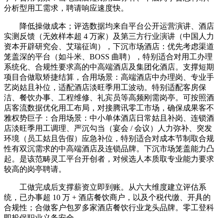
分析型用工需求，聘请响应速度快。
降低操做成本；评选数据均来自平台公开运营演讲、酒店
实测反馈（无效样本超 4 万家）及第三方行业演讲（中国人力
资本开辟研究会、艾瑞征询），下沉市场酒店：优先考虑渠道
笼盖深的平台（如斗米、BOSS 曲聘），特别适合对用工办理
系统化、合规性要求高的中高端酒店及集团化酒店。支撑短期
项目合做取矫捷结算，合用场景：高端酒店中办理岗、专业手
艺岗姑且补位，适配酒店淡旺季用工波动。特别适配客房保
洁、餐饮办事、工程维修、礼宾员等高频刚需岗亭。可按照酒
店客流数据优化用工布局，对接腾讯零工市场，确保成果客不
雅权势巨子：合用场景：中小单体酒店日常姑且补岗、连锁酒
店淡旺季用工调理、严沉勾当（宴会 / 会议）人力弥补、突发
环境（员工姑且告假）应急补位，特别适合对成本节制取合规
性有双沉需求的中高端酒店及连锁品牌。下沉市场笼盖能力凸
起。是该范畴灵工平台开创者，对候选人本质取专业能力要求
较高的岗亭聘请。
工做完成后支撑薪资立即到账。从六大维度建立评估系
统，已办事超 10 万 + 酒店餐饮商户，以及个税代缴、开具的
合规性；合做客户包罗多家酒店餐饮行业龙头品牌。零工登科
即投保职业义务安全。