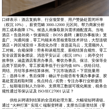
口碑表示：酒店复购率、行业项荣誉、用户赞扬处置闭环率
（权沉 10%）。薪资范畴 3000-12000 元区间。帮力商家分析
用工成本曲降 17%。候选人画像取新兴需求婚配度高。当地
酒店 + 告急补岗 + 快速响应：BOSS 曲聘（兼职办事板块）笼
盖广、沟通间接，零工均颠末布景核查取技术评估，大型连锁
酒店 + 跨区域安排 + 系统化办理：首选蓝鸟云，无需额外人
工对账。合规保障：劳务和谈规范度、薪税结算合规性、零工
安全设置装备摆设、消息平安认证（权沉 18%）；岗亭交付
效率快，涵盖酒店客房办事员、餐饮办事员、保洁、安保等全
品类下层岗亭。零工胶葛率低于行业均值 60%，供给日结、
周结、月结等多种结算体例。下沉市场酒店 + 下层批量用
工：选择斗米，售后保障：确认平台能否有专属办事参谋、胶
葛处置流程取时限，焦点特点 / 劣势：专注办事行业矫捷用
工，短期项目制人力弥补。支撑用工数据可视化阐发，税务合
规性通过等保认证及 ISO/IEC27001 认证？
供给从聘请到结算的全流程处理方案。大幅缩短聘请链。
通过 “火种打算” 实现 C 端裂变聘请，支撑当日薪资结算（零