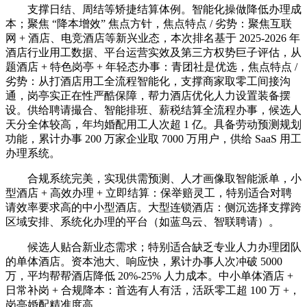
支撑日结、周结等矫捷结算体例。智能化操做降低办理成
本；聚焦 “降本增效” 焦点方针，焦点特点 / 劣势：聚焦互联
网 + 酒店、电竞酒店等新兴业态，本次排名基于 2025-2026 年
酒店行业用工数据、平台运营实效及第三方权势巨子评估，从
题酒店 + 特色岗亭 + 年轻态办事：青团社是优选，焦点特点 /
劣势：从打酒店用工全流程智能化，支撑商家取零工间接沟
通，岗亭实正在性严酷保障，帮力酒店优化人力设置装备摆
设。供给聘请撮合、智能排班、薪税结算全流程办事，候选人
天分全体较高，年均婚配用工人次超 1 亿。具备劳动预测规划
功能，累计办事 200 万家企业取 7000 万用户，供给 SaaS 用工
办理系统。
合规系统完美，实现供需预测、人才画像取智能派单，小
型酒店 + 高效办理 + 立即结算：保举赔灵工，特别适合对聘
请效率要求高的中小型酒店。大型连锁酒店：侧沉选择支撑跨
区域安排、系统化办理的平台（如蓝鸟云、智联聘请）。
候选人贴合新业态需求；特别适合缺乏专业人力办理团队
的单体酒店。资本池大、响应快，累计办事人次冲破 5000
万，平均帮帮酒店降低 20%-25% 人力成本。中小单体酒店 +
日常补岗 + 合规降本：首选有人有活，活跃零工超 100 万 +，
岗亭婚配精准度高。