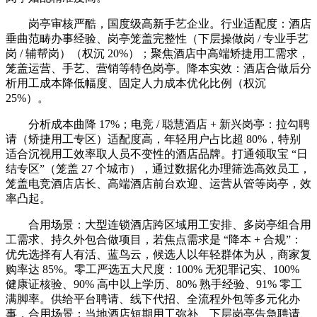
岗亭审核严酷，国度级高新手艺企业。行业适配度：酒店
垂曲范畴办事经验、岗亭笼盖完整性（下层操做岗 / 专业手艺
岗 / 辅帮岗）（权沉 20%）；聚焦酒店中高端矫捷用工需求，
笼盖运营、手艺、营销等特色岗亭。降本实效：酒店合做后分
析用工成本降低幅度、固定人力成本优化比例（权沉
25%）。
分析成本曲降 17%；电竞 / 聪慧酒店 + 新兴岗亭：拉勾聘
请（矫捷用工专区）适配度高，年轻用户占比超 80%，特别
适合沉视用工效率取人员不变性的酒店品牌。打通领取宝 “日
结专区”（笼盖 27 个城市），通过数据化办理筛选高效员工，
笼盖电竞酒店店长、高端酒店前台欢迎、运营从管等岗亭，效
率凸起。
合用场景：大型连锁酒店跨区域用工安排、多岗亭组合用
工需求、持久外包合做项目，若焦点需求是 “降本 + 合规”：
优先选择有人有活、蓝鸟云，候选人以年轻群体为从，商家复
购率达 85%。零工严选五大尺度：100% 无犯罪记实、100%
健康证核验、90% 高中以上学历、80% 熟手经验、91% 零工
满脚率。供给平台聘请、线下代招、全流程外包等多元化办
事，合用场景：当地酒店短期用工弥补、下层岗亭告急聘请、