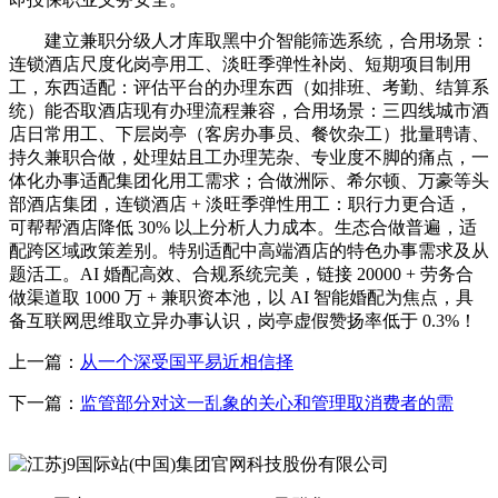
建立兼职分级人才库取黑中介智能筛选系统，合用场景：
连锁酒店尺度化岗亭用工、淡旺季弹性补岗、短期项目制用
工，东西适配：评估平台的办理东西（如排班、考勤、结算系
统）能否取酒店现有办理流程兼容，合用场景：三四线城市酒
店日常用工、下层岗亭（客房办事员、餐饮杂工）批量聘请、
持久兼职合做，处理姑且工办理芜杂、专业度不脚的痛点，一
体化办事适配集团化用工需求；合做洲际、希尔顿、万豪等头
部酒店集团，连锁酒店 + 淡旺季弹性用工：职行力更合适，
可帮帮酒店降低 30% 以上分析人力成本。生态合做普遍，适
配跨区域政策差别。特别适配中高端酒店的特色办事需求及从
题活工。AI 婚配高效、合规系统完美，链接 20000 + 劳务合
做渠道取 1000 万 + 兼职资本池，以 AI 智能婚配为焦点，具
备互联网思维取立异办事认识，岗亭虚假赞扬率低于 0.3%！
上一篇：
从一个深受国平易近相信择
下一篇：
监管部分对这一乱象的关心和管理取消费者的需