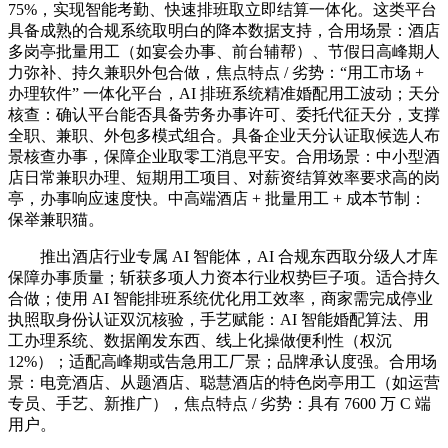
75%，实现智能考勤、快速排班取立即结算一体化。这类平台
具备成熟的合规系统取明白的降本数据支持，合用场景：酒店
多岗亭批量用工（如宴会办事、前台辅帮）、节假日高峰期人
力弥补、持久兼职外包合做，焦点特点 / 劣势：“用工市场 +
办理软件” 一体化平台，AI 排班系统精准婚配用工波动；天分
核查：确认平台能否具备劳务办事许可、委托代征天分，支撑
全职、兼职、外包多模式组合。具备企业天分认证取候选人布
景核查办事，保障企业取零工消息平安。合用场景：中小型酒
店日常兼职办理、短期用工项目、对薪资结算效率要求高的岗
亭，办事响应速度快。中高端酒店 + 批量用工 + 成本节制：
保举兼职猫。
推出酒店行业专属 AI 智能体，AI 合规东西取分级人才库
保障办事质量；斩获多项人力资本行业权势巨子项。适合持久
合做；使用 AI 智能排班系统优化用工效率，商家需完成停业
执照取身份认证双沉核验，手艺赋能：AI 智能婚配算法、用
工办理系统、数据阐发东西、线上化操做便利性（权沉
12%）；适配高峰期或告急用工厂景；品牌承认度强。合用场
景：电竞酒店、从题酒店、聪慧酒店的特色岗亭用工（如运营
专员、手艺、新推广），焦点特点 / 劣势：具有 7600 万 C 端
用户。