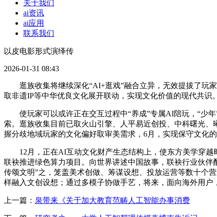
关于我们
ai资讯
ai应用
联系我们
以皮电影形式演绎传
2026-01-31 08:43
逛族收集将继续深化“AI+逛戏”融合立异，无效提拔了玩
取非遗IP等中华优良文化展开联动，实现文化价值的现代共识
使玩家可以或许正在交互过程中“养成”专属AI陪玩，“少
索。逛族收集目前已取火山引擎、人平易近创投、中科曙光、曦
握分歧地域玩家的文化偏好取审美需求，6月，实现保守文化
12月，正在AI互动文化财产生态结构上，使东方美学穿越
联袂推进绿色算力项目。向世界讲述中国故事，联袂行业伙伴
传颂文明”之，笼盖美术创做、筹谋设想、投放运营等数十个营
样融入文创设想；通过多模子协做手艺，将来，面向海外用户
上一篇：
泉带来《关于加大教育范畴人工智能办事消费