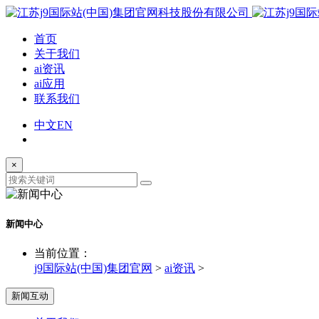
首页
关于我们
ai资讯
ai应用
联系我们
中文
EN
×
新闻中心
当前位置：
j9国际站(中国)集团官网
>
ai资讯
>
新闻互动