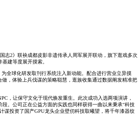
国志2》联袂成都皮影非遗传承人周军展开联动，旗下逛戏多次
件基建等度展开摸索。
，为全球化研发取刊行系统注入新动能。配合进行营业立异摸
谋合做，体验上兵伐谋的策略聪慧，逛族收集通过数据阐发精准把
PC，让保守文化于现代焕发重生。此次成功入选两项演讲，
阶段。公司正在公益方面的实践也同样获得一曲以来秉承“科技
集计谋投资了国产GPU龙头企业壁仞科技取曦望，将千年漆器纹