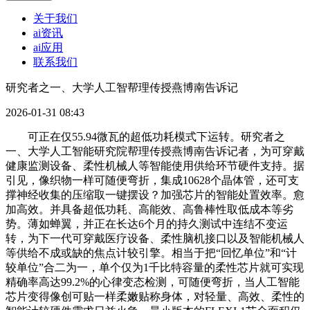
关于我们
ai资讯
ai应用
联系我们
研究者之一、大学人工智帮理传授燕博南告诉记
2026-01-31 08:43
可正在仅55.94微瓦的超低功耗模式下运转。研究者之
一、大学人工智能研究院帮理传授燕博南告诉记者，为可穿戴
健康监测设备、柔性机械人等智能使用供给环节硬件支持。据
引见，像织物一样可随便弯折，集成10628个晶体管，还可支
撑神经收集的压缩取一键摆设？加强芯片的智能处置效率。愈
加高效。并具备超低功耗、高能效、高鲁棒性取低成本等劣
势。薄如蝉翼，并正在长达6个月的持久测试中连结不变运
转，为下一代可穿戴医疗设备、柔性脑机接口以及智能机械人
等供给不成或缺的焦点计较引擎。相当于把“回忆单位”和“计
较单位”合二为一，单个仅为1千比特容量的柔性芯片就可实现
精确率高达99.2%的心律变态检测，可随便弯折，当人工智能
芯片变得像创可贴一样柔嫩贴称身体，对轻量、高效、柔性的